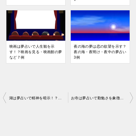
映画は夢占いで人生観を示
夜の海の夢は恋の欲望を示す？
す！？映画を見る・映画館の夢
夜の海・夜明け・夜中の夢占い
など７例
3例
投
湖は夢占いで精神を暗示！？湖に落ちる・泳ぐ・渡る・魚など６例
お寺は夢占いで勤勉さを象徴！寺にお参りする、仏像・火事など７例
稿
ナ
ビ
ゲ