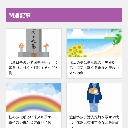
関連記事
お墓は夢占いで凶夢を暗示！？
海辺の夢は無意識の世界を暗
墓参りに行く・掃除するなど８
示？海辺の家や散歩など夢占い
例
３つの例
虹の夢は明るい未来を示す！二
旅館の夢は対人距離を示す？彼
重や丸い虹など夢占い７例
氏・家族と宿泊するなどを夢占
い