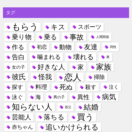
タグ
もらう
キス
スポーツ
事故
乗り物
乗る
人間関係
友達
作る
動物
初恋
同性
壊れる
告白
噛まれる
夜
家族
好きな人
家
女の子
恋人
彼氏
怪我
掃除
死ぬ
料理
探す
殺す
泣く
病気
異性
泳ぐ
海
男の子
知らない人
結婚
祖父
買う
落ちる
芸能人
追いかけられる
赤ちゃん