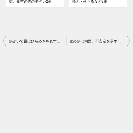
街、夜空の雲の夢占い2例
飛ぶ・落ちるなど3例
投
夢占いで雷はひらめきを表す？落雷や停電など6例
空の夢は内面、不安定を示す？飛ぶ・落ちるなど3例
稿
ナ
ビ
ゲ
ー
シ
ョ
ン