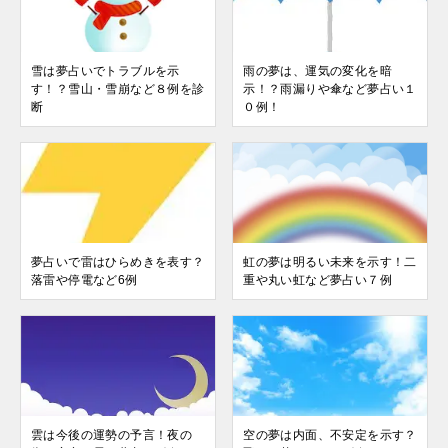
雪は夢占いでトラブルを示
雨の夢は、運気の変化を暗
す！？雪山・雪崩など８例を診
示！？雨漏りや傘など夢占い１
断
０例！
夢占いで雷はひらめきを表す？
虹の夢は明るい未来を示す！二
落雷や停電など6例
重や丸い虹など夢占い７例
雲は今後の運勢の予言！夜の
空の夢は内面、不安定を示す？