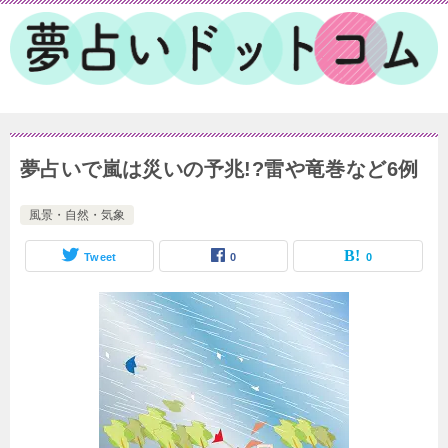
夢占いで嵐は災いの予兆!?雷や竜巻など6例
風景・自然・気象
Tweet
0
0