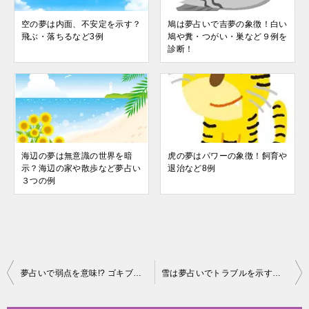
空の夢は内面、不安定を示す？
鳩は夢占いで吉夢の象徴！白い
飛ぶ・落ちるなど3例
鳩や糞・つがい・巣など９例を
診断！
海辺の夢は無意識の世界を暗
虎の夢はパワーの象徴！飼育や
示？海辺の家や散歩など夢占い
退治など8例
３つの例
投
夢占いで弱点を意味!? ゴキブリを殺す・食べるなど７例を診断
雪は夢占いでトラブルを示す！？雪山・雪崩など８例を診断
稿