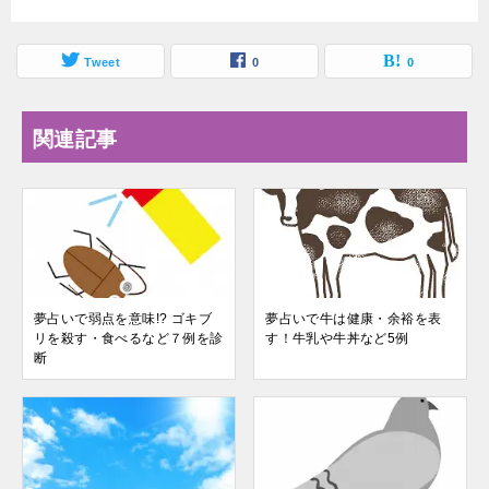
Tweet
0
0
関連記事
夢占いで弱点を意味!? ゴキブ
夢占いで牛は健康・余裕を表
リを殺す・食べるなど７例を診
す！牛乳や牛丼など5例
断