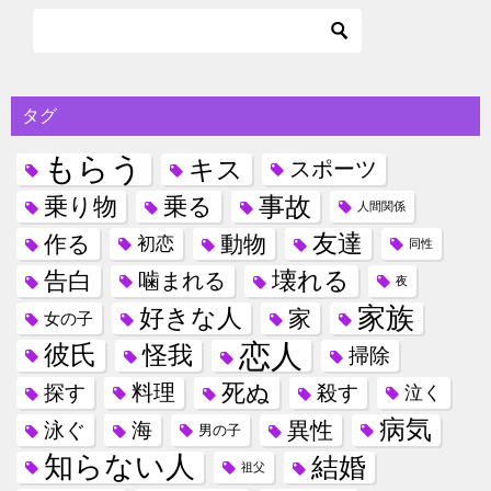
タグ
もらう
キス
スポーツ
事故
乗り物
乗る
人間関係
友達
作る
動物
初恋
同性
壊れる
告白
噛まれる
夜
家族
好きな人
家
女の子
恋人
彼氏
怪我
掃除
死ぬ
料理
探す
殺す
泣く
病気
異性
泳ぐ
海
男の子
知らない人
結婚
祖父