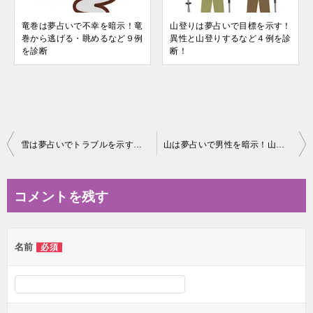
竜巻は夢占いで不幸を暗示！竜
山登りは夢占いで目標を示す！
巻から逃げる・眺めるなど９例
異性と山登りするなど４例を診
を診断
断！
投
雪は夢占いでトラブルを示す！？雪山・雪崩など８例を診断
山は夢占いで男性を暗示！山を眺める・山火事・山崩れなど４例を診断
稿
ナ
コメントを残す
ビ
ゲ
名前
必須
ー
シ
ョ