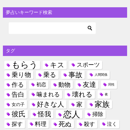
夢占いキーワード検索
タグ
もらう
キス
スポーツ
事故
乗り物
乗る
人間関係
友達
作る
動物
初恋
同性
壊れる
告白
噛まれる
夜
家族
好きな人
家
女の子
恋人
彼氏
怪我
掃除
死ぬ
料理
探す
殺す
泣く