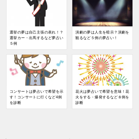
選挙の夢は自己主張の表れ！？
演劇の夢は人生を暗示？演劇を
選挙カー・出馬するなど夢占い
観るなど５例の夢占い！
５例
コンサートは夢占いで希望を示
花火は夢占いで希望を意味！花
す！コンサートに行くなど4例
火をする・爆発するなど８例を
を診断
診断