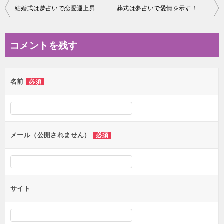
投
結婚式は夢占いで恋愛運上昇を意味!? 自分や友人の結婚式など5例
葬式は夢占いで愛情を示す！？家族や友人の葬式など９例を診断
稿
ナ
コメントを残す
ビ
ゲ
名前
必須
ー
シ
ョ
ン
メール（公開されません）
必須
サイト