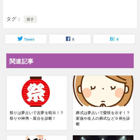
タグ
探す
Tweet
0
0
関連記事
祭りは夢占いで吉夢を暗示！？
葬式は夢占いで愛情を示す！？
祭りや神輿・屋台を診断！
家族や友人の葬式など９例を診
断