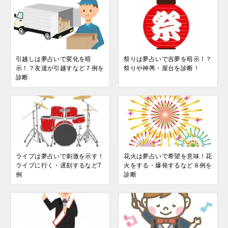
引越しは夢占いで変化を暗
祭りは夢占いで吉夢を暗示！？
示！？友達が引越すなど７例を
祭りや神輿・屋台を診断！
診断
ライブは夢占いで刺激を示す！
花火は夢占いで希望を意味！花
ライブに行く・遅刻するなど7
火をする・爆発するなど８例を
例
診断