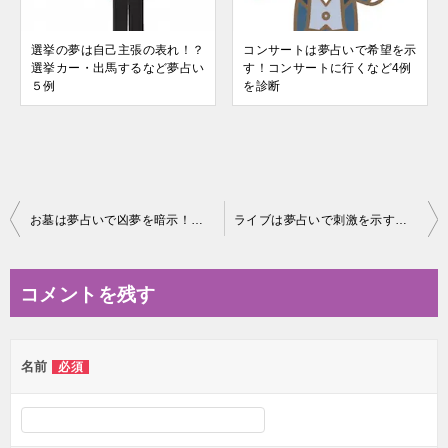
選挙の夢は自己主張の表れ！？
コンサートは夢占いで希望を示
選挙カー・出馬するなど夢占い
す！コンサートに行くなど4例
５例
を診断
投
お墓は夢占いで凶夢を暗示！？墓参りに行く・掃除するなど８例
ライブは夢占いで刺激を示す！ライブに行く・遅刻するなど7例
稿
ナ
コメントを残す
ビ
ゲ
名前
必須
ー
シ
ョ