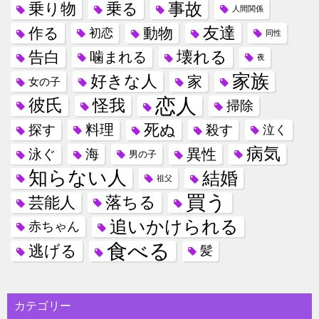
事故
乗り物
乗る
人間関係
友達
作る
動物
初恋
同性
壊れる
告白
噛まれる
夜
家族
好きな人
家
女の子
恋人
彼氏
怪我
掃除
死ぬ
料理
探す
殺す
泣く
病気
異性
泳ぐ
海
男の子
知らない人
結婚
祖父
買う
落ちる
芸能人
追いかけられる
赤ちゃん
食べる
逃げる
髪
カテゴリー