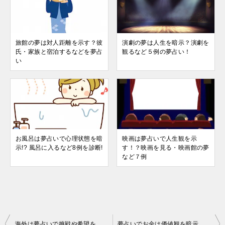
旅館の夢は対人距離を示す？彼
演劇の夢は人生を暗示？演劇を
氏・家族と宿泊するなどを夢占
観るなど５例の夢占い！
い
お風呂は夢占いで心理状態を暗
映画は夢占いで人生観を示
示!? 風呂に入るなど8例を診断!
す！？映画を見る・映画館の夢
など７例
投
海外は夢占いで挑戦や希望を暗示！海外旅行、出張などの5つを解説
夢占いでお金は価値観を暗示！？お金をもらう、拾うなど９つの診断