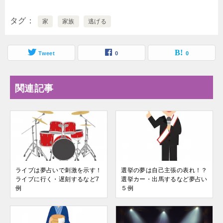
タグ
家
家族
逃げる
Tweet
0
0
関連記事
ライブは夢占いで刺激を示す！
選挙の夢は自己主張の表れ！？
ライブに行く・遅刻するなど7
選挙カー・出馬するなど夢占い
例
５例