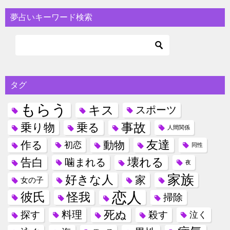
夢占いキーワード検索
タグ
もらう
キス
スポーツ
事故
乗り物
乗る
人間関係
友達
作る
動物
初恋
同性
壊れる
告白
噛まれる
夜
家族
好きな人
家
女の子
恋人
彼氏
怪我
掃除
死ぬ
料理
探す
殺す
泣く