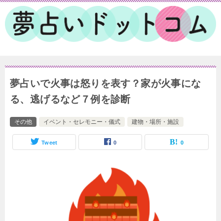
夢占いで火事は怒りを表す？家が火事にな
る、逃げるなど７例を診断
その他
イベント・セレモニー・儀式
建物・場所・施設
Tweet
0
0