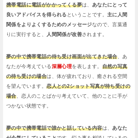
携帯電話に電話がかかってくる夢
は、
あなたにとって
良いアドバイスを得られる
ということです。
主に人間
関係をよりよくするためのメッセージ
なので、言葉通
りに実行すると、
人間関係が改善
されます。
夢の中で携帯電話の待ち受け画面が出てきた場合
、あ
なたが今考えている
深層心理
を表します。
自然の写真
の待ち受けの場合
は、体が疲れており、癒される空間
を望んでいます。
恋人との2ショット写真が待ち受けの
場合
、恋人のことばかり考えていて、他のことに手が
つかない状態です。
夢の中で携帯電話で誰かと話している内容
は、
あなた
が今気にしていること
です。悩み事を相談しているの