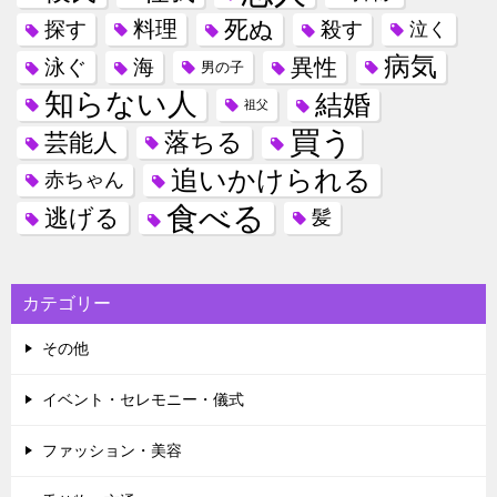
死ぬ
料理
探す
殺す
泣く
病気
異性
泳ぐ
海
男の子
知らない人
結婚
祖父
買う
落ちる
芸能人
追いかけられる
赤ちゃん
食べる
逃げる
髪
カテゴリー
その他
イベント・セレモニー・儀式
ファッション・美容