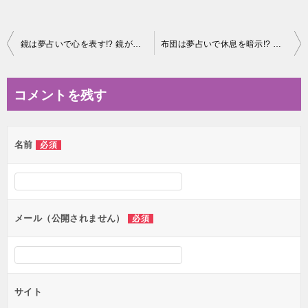
投
鏡は夢占いで心を表す!? 鏡が割れる・買う・磨くなど7例を診断
布団は夢占いで休息を暗示!? 布団を敷く・異性と寝るなど６例
稿
ナ
コメントを残す
ビ
ゲ
名前
必須
ー
シ
ョ
ン
メール（公開されません）
必須
サイト