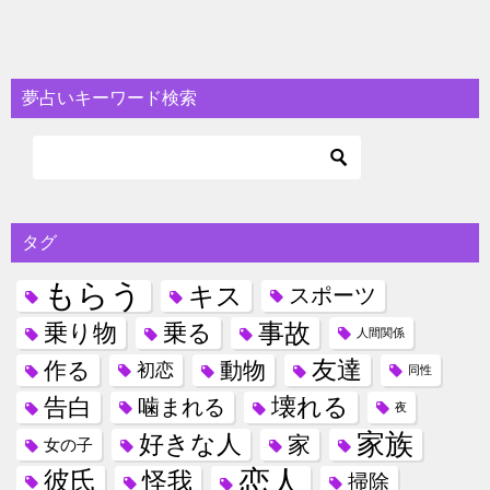
夢占いキーワード検索
タグ
もらう
キス
スポーツ
事故
乗り物
乗る
人間関係
友達
作る
動物
初恋
同性
壊れる
告白
噛まれる
夜
家族
好きな人
家
女の子
恋人
彼氏
怪我
掃除