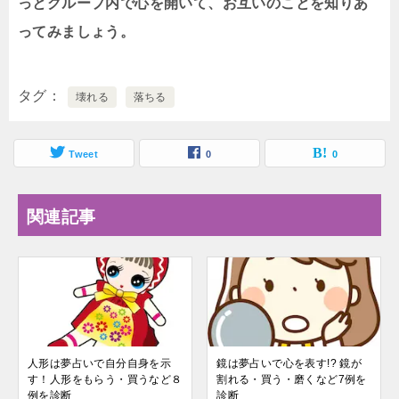
っとグループ内で心を開いて、お互いのことを知りあ
ってみましょう。
タグ
壊れる
落ちる
Tweet
0
0
関連記事
人形は夢占いで自分自身を示
鏡は夢占いで心を表す!? 鏡が
す！人形をもらう・買うなど８
割れる・買う・磨くなど7例を
例を診断
診断