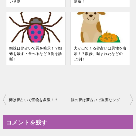
い９例
診断！
蜘蛛は夢占いで罠を暗示！？蜘
犬が出てくる夢占いは男性を暗
蛛を殺す・食べるなど９例を診
示！？散歩、噛まれたなどの
断！
15例！
投
卵は夢占いで宝物を象徴！？卵を産む・割るなど４例を診断！
猫の夢は夢占いで重要なシグナル！？豊富な27例を診断
稿
ナ
コメントを残す
ビ