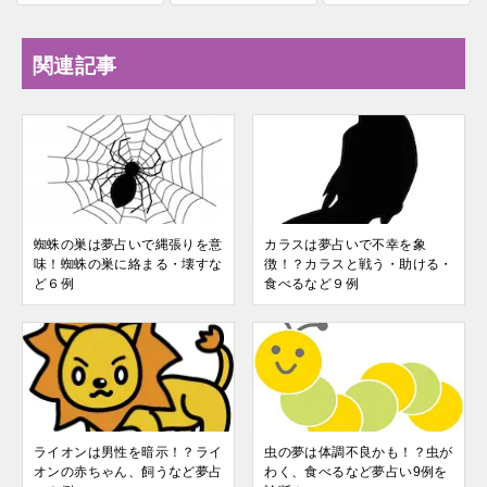
関連記事
蜘蛛の巣は夢占いで縄張りを意
カラスは夢占いで不幸を象
味！蜘蛛の巣に絡まる・壊すな
徴！？カラスと戦う・助ける・
ど６例
食べるなど９例
ライオンは男性を暗示！？ライ
虫の夢は体調不良かも！？虫が
オンの赤ちゃん、飼うなど夢占
わく、食べるなど夢占い9例を