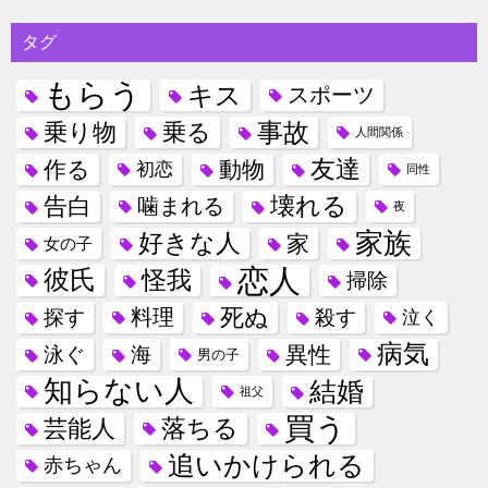
タグ
もらう
キス
スポーツ
事故
乗り物
乗る
人間関係
友達
作る
動物
初恋
同性
壊れる
告白
噛まれる
夜
家族
好きな人
家
女の子
恋人
彼氏
怪我
掃除
死ぬ
料理
探す
殺す
泣く
病気
異性
泳ぐ
海
男の子
知らない人
結婚
祖父
買う
落ちる
芸能人
追いかけられる
赤ちゃん