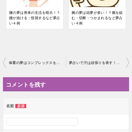
腰の夢は将来の生活を暗示！？
腕の夢は凶夢が多い！？腕を組
腰が抜ける・怪我するなど夢占
む・切断・つかまれるなど夢占
い４例
い４例
投
体重の夢はコンプレックスを示す！？体重が増えるなど夢占い３例！
夢占いで汗は頑張りを表す！？ 汗をかく・臭い夢を診断！
稿
ナ
コメントを残す
ビ
ゲ
名前
必須
ー
シ
ョ