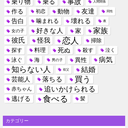
事故
乗り物
乗る
人間関係
友達
作る
動物
初恋
同性
壊れる
告白
噛まれる
夜
家族
好きな人
家
女の子
恋人
彼氏
怪我
掃除
死ぬ
料理
探す
殺す
泣く
病気
異性
泳ぐ
海
男の子
知らない人
結婚
祖父
買う
落ちる
芸能人
追いかけられる
赤ちゃん
食べる
逃げる
髪
カテゴリー