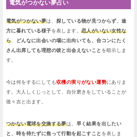
電気がつかない夢占い
電気がつかない夢
は、
探している物が見つからず、途
方に暮れている様子
を表します。
恋人がいない女性な
ら
、
どんなに出会いの場に出向いても、合コンにたく
さん出席しても理想の彼と出会えないこと
を暗示しま
す。
今は何をするにしても
収穫の実りがない運勢
にありま
す。大人しくじっとして、自分磨きをしていることが
後々吉と出ます。
つかない電球を交換する夢
は、
早く結果を出したい
と、時を待たずに焦って行動を起こすこと
を表しま