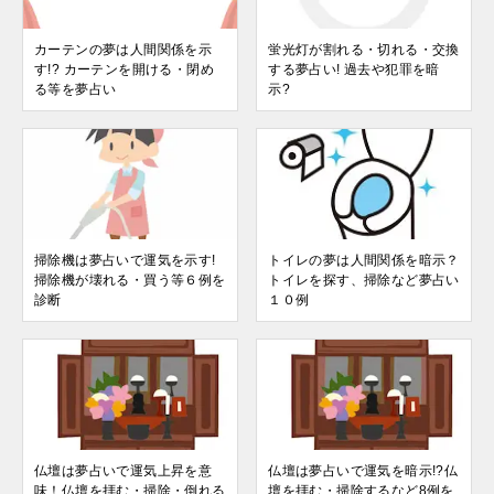
カーテンの夢は人間関係を示
蛍光灯が割れる・切れる・交換
す!? カーテンを開ける・閉め
する夢占い! 過去や犯罪を暗
る等を夢占い
示?
掃除機は夢占いで運気を示す!
トイレの夢は人間関係を暗示？
掃除機が壊れる・買う等６例を
トイレを探す、掃除など夢占い
診断
１０例
仏壇は夢占いで運気上昇を意
仏壇は夢占いで運気を暗示!?仏
味！仏壇を拝む・掃除・倒れる
壇を拝む・掃除するなど8例を