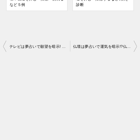
など５例
診断
投
テレビは夢占いで願望を暗示! テレビを見る・買うなど9例を診断
仏壇は夢占いで運気を暗示!?仏壇を拝む・掃除するなど8例を診断
稿
ナ
ビ
ゲ
ー
シ
ョ
ン