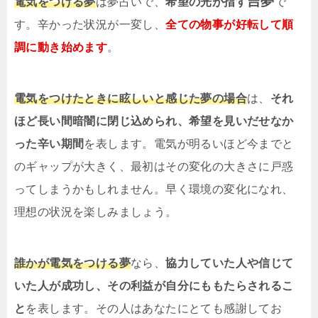
吉夢
電気をつける夢
は夢占いで、
希望の光が指す
で
す。辛かった状況が一変し、
全ての物事が好転して順
調に動き始めます
。
電気をつけたときに眩しいと感じた夢の場合
は、
それ
ほど長い間暗闇に閉じ込められ、希望を見いだせなか
った辛い期間
を表します。電気が明るいほど今までと
のギャップが大きく、最初はその変化の大きさに戸惑
ってしまうかもしれません。早く環境の変化になれ、
理想の状況を楽しみましょう。
誰かが電気をつける夢
なら、
協力していた人や信じて
いた人が成功し、その利益が自分にももたらされるこ
と
を表します。その人はあなたにとても感謝してお