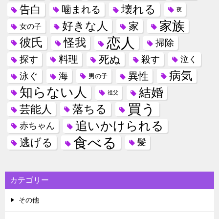
壊れる
告白
噛まれる
夜
家族
好きな人
家
女の子
恋人
彼氏
怪我
掃除
死ぬ
料理
探す
殺す
泣く
病気
異性
泳ぐ
海
男の子
知らない人
結婚
祖父
買う
落ちる
芸能人
追いかけられる
赤ちゃん
食べる
逃げる
髪
カテゴリー
その他