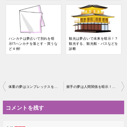
ハンカチは夢占いで別れを暗
観光は夢占いで未来を暗示！？
示!?ハンカチを落とす・買うな
観光する、観光船・バスなどを
ど４例!
診断
投
体重の夢はコンプレックスを示す！？体重が増えるなど夢占い３例！
握手の夢は人間関係を暗示！？芸能人と握手など夢占い４例
稿
ナ
コメントを残す
ビ
ゲ