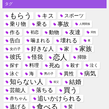
タグ
もらう
キス
スポーツ
事故
乗り物
乗る
人間関係
友達
作る
動物
初恋
同性
壊れる
告白
噛まれる
夜
家族
好きな人
家
女の子
恋人
彼氏
怪我
掃除
死ぬ
料理
探す
殺す
泣く
病気
異性
泳ぐ
海
男の子
知らない人
結婚
祖父
買う
落ちる
芸能人
追いかけられる
赤ちゃん
食べる
逃げる
髪