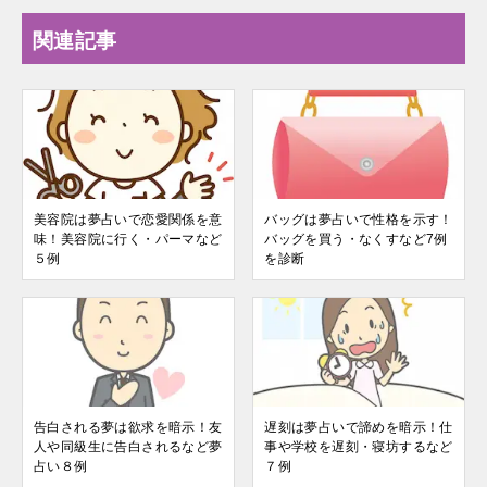
関連記事
美容院は夢占いで恋愛関係を意
バッグは夢占いで性格を示す！
味！美容院に行く・パーマなど
バッグを買う・なくすなど7例
５例
を診断
告白される夢は欲求を暗示！友
遅刻は夢占いで諦めを暗示！仕
人や同級生に告白されるなど夢
事や学校を遅刻・寝坊するなど
占い８例
７例