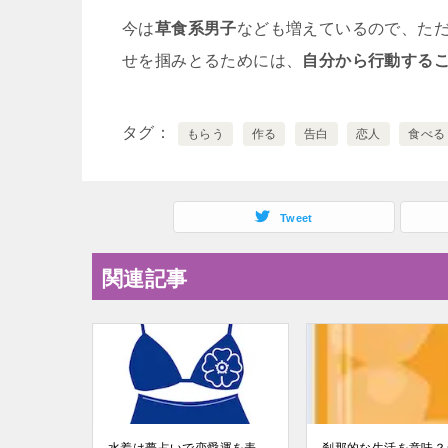
今は
草食系男子
なども増えているので、た
せを掴みとるためには、
自分から行動する
タグ
もらう
作る
告白
恋人
食べる
Tweet
関連記事