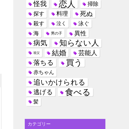
恋人
怪我
掃除
死ぬ
料理
探す
殺す
泳ぐ
泣く
異性
海
男の子
知らない人
病気
結婚
芸能人
祖父
買う
落ちる
赤ちゃん
追いかけられる
食べる
逃げる
髪
カテゴリー