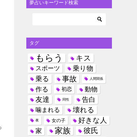
夢占いキーワード検索
タグ
もらう
キス
乗り物
スポーツ
事故
乗る
人間関係
作る
動物
初恋
友達
告白
同性
壊れる
噛まれる
好きな人
女の子
夜
わ
家族
彼氏
家