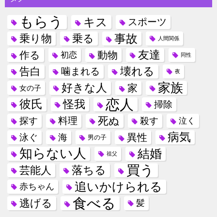
ン
もらう
キス
スポーツ
事故
乗り物
乗る
人間関係
友達
作る
動物
初恋
同性
壊れる
告白
噛まれる
夜
家族
好きな人
家
女の子
恋人
彼氏
怪我
掃除
死ぬ
料理
探す
殺す
泣く
病気
異性
泳ぐ
海
男の子
知らない人
結婚
祖父
買う
落ちる
芸能人
追いかけられる
赤ちゃん
食べる
逃げる
髪