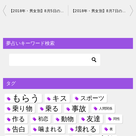
投
【2018年・男女別】8月5日の誕生日占い！運勢や性格、相性や有名人
【2018年・男女別】8月7日の誕生日占い！運勢や性格、相性や有名人
稿
ナ
ビ
夢占いキーワード検索
ゲ
ー
シ
ョ
タグ
ン
もらう
キス
スポーツ
事故
乗り物
乗る
人間関係
友達
作る
動物
初恋
同性
壊れる
告白
噛まれる
夜