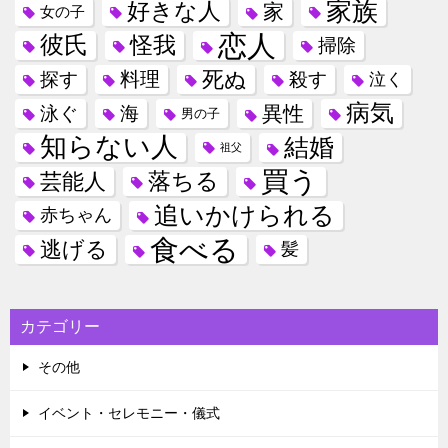
家族
好きな人
家
女の子
恋人
彼氏
怪我
掃除
死ぬ
料理
探す
殺す
泣く
病気
異性
泳ぐ
海
男の子
知らない人
結婚
祖父
買う
落ちる
芸能人
追いかけられる
赤ちゃん
食べる
逃げる
髪
カテゴリー
その他
イベント・セレモニー・儀式