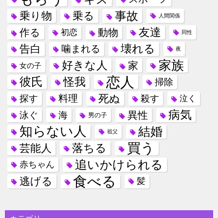
事故
乗り物
乗る
人間関係
友達
作る
動物
初恋
同性
壊れる
告白
噛まれる
夜
家族
好きな人
家
女の子
恋人
彼氏
怪我
掃除
死ぬ
料理
探す
殺す
泣く
病気
異性
泳ぐ
海
男の子
知らない人
結婚
祖父
買う
落ちる
芸能人
追いかけられる
赤ちゃん
食べる
逃げる
髪