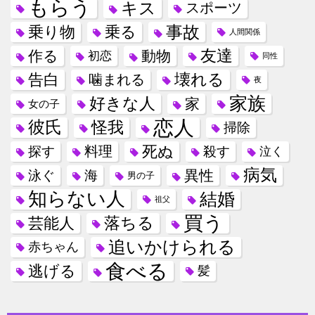
もらう
キス
スポーツ
事故
乗り物
乗る
人間関係
友達
作る
動物
初恋
同性
壊れる
告白
噛まれる
夜
家族
好きな人
家
女の子
恋人
彼氏
怪我
掃除
死ぬ
料理
探す
殺す
泣く
病気
異性
泳ぐ
海
男の子
知らない人
結婚
祖父
買う
落ちる
芸能人
追いかけられる
赤ちゃん
食べる
逃げる
髪